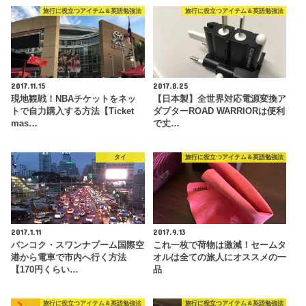
旅行に役立つアイテム＆英語勉強法
旅行に役立つアイテム＆英語勉強法
2017.11.15
2017.8.25
現地観戦！NBAチケットをネッ
【日本製】全世界対応電源変換ア
トで自力購入する方法【Ticket
ダプターROAD WARRIORは便利
mas…
で丈…
タイ
旅行に役立つアイテム＆英語勉強法
2017.1.11
2017.9.13
バンコク・スワンナプーム国際空
これ一枚で荷物は激減！セームタ
港から電車で市内へ行く方法
オルは全ての旅人にオススメの一
【170円くらい…
品
旅行に役立つアイテム＆英語勉強法
旅行に役立つアイテム＆英語勉強法