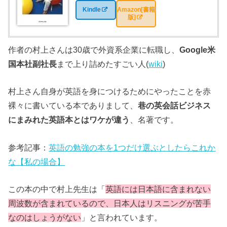
Kindle
Amazon[書籍
版]
作者の村上さんは30歳で外資系企業に転職し、
Google米
国本社副社長
まで上り詰めたすごい人(
wiki
)
村上さん自身が英語を身につけるためにやったことを赤
裸々に書いている本でありまして、
巷の英会話ビジネス
にまみれた英語本とはワケが違う
、名著です。
参考記事：
英語の勉強の本を1つだけ選ぶとしたらこれか
な【私の場合】
この本の中で村上先生は「
英語には日本語に含まれない
周波数が含まれているので、日本人はリスニングが苦手
なのはしょうがない
」と言われています。