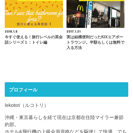
2018.1.8
2017.1.21
今すぐ使える！旅行レベルの英会
実は結構便利だったKIXエアポー
話シリーズ１：トイレ編
トラウンジ。半額もしくは無料で
入る方法
プロフィール
lekotori（ルコトリ）
沖縄・東京暮らしを経て現在は京都在住陸マイラー兼節
約部。
ホテル&飛行機の上級会員資格などを駆使して快適、でも