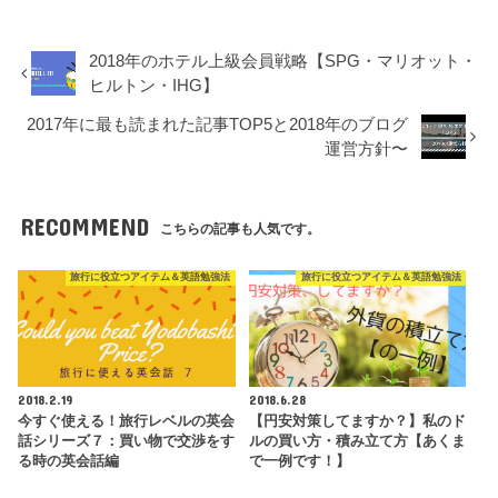
2018年のホテル上級会員戦略【SPG・マリオット・
ヒルトン・IHG】
2017年に最も読まれた記事TOP5と2018年のブログ
運営方針〜
RECOMMEND
こちらの記事も人気です。
旅行に役立つアイテム＆英語勉強法
旅行に役立つアイテム＆英語勉強法
2018.2.19
2018.6.28
今すぐ使える！旅行レベルの英会
【円安対策してますか？】私のド
話シリーズ７：買い物で交渉をす
ルの買い方・積み立て方【あくま
る時の英会話編
で一例です！】