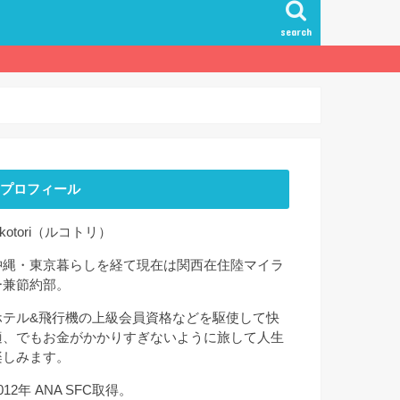
search
プロフィール
ekotori（ルコトリ）
沖縄・東京暮らしを経て現在は関西在住陸マイラ
ー兼節約部。
ホテル&飛行機の上級会員資格などを駆使して快
適、でもお金がかかりすぎないように旅して人生
楽しみます。
012年 ANA SFC取得。