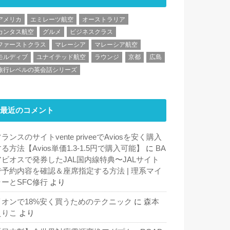
アメリカ
エミレーツ航空
オーストラリア
カンタス航空
グルメ
ビジネスクラス
ファーストクラス
マレーシア
マレーシア航空
モルディブ
ユナイテッド航空
ラウンジ
京都
広島
旅行レベルの英会話シリーズ
最近のコメント
ランスのサイトvente priveeでAviosを安く購入
る方法【Avios単価1.3-1.5円で購入可能】
に
BA
アビオスで発券したJAL国内線特典〜JALサイト
で予約内容を確認＆座席指定する方法 | 理系マイ
ラーとSFC修行
より
イオンで18%安く買うためのテクニック
に
森本
えりこ
より