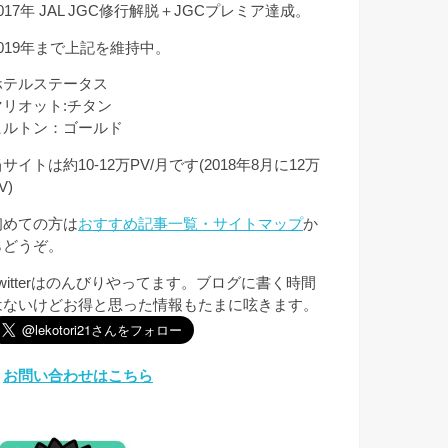
017年 JAL JGC修行解脱＋JGCプレミア達成。
2019年まで上記を維持中。
ホテルステータス
マリオット:チタン
ヒルトン：ゴールド
サイトは約10-12万PV/月です(2018年8月に12万
V)
初めての方は
おすすめ記事一覧・サイトマップ
か
らどうぞ。
Twitterはのんびりやってます。ブログに書く時間
はないけどお得と思った情報もたまに呟きます。
︎
お問い合わせはこちら