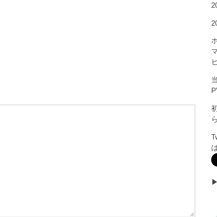
2
当
P
▶