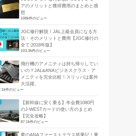
アのメリットと獲得費用のまとめと感
想
106k件のビュー
JGC修行解脱！JAL上級会員になる方
法・そのメリットと費用【JGC修行の
全て:2018年版】
103.3k件のビュー
飛行機のアメニティは持ち帰りしてい
いの？JAL&ANAビジネスクラス・ア
メニティを完全比較！スリッパは案外
大活躍。
2.1k件のビュー
【新幹線に安く乗る】年会費1080円
のJ-WESTカードの使い方のまとめ
【完全攻略】
87.1k件のビュー
夢のANAファーストクラス搭乗記！乗