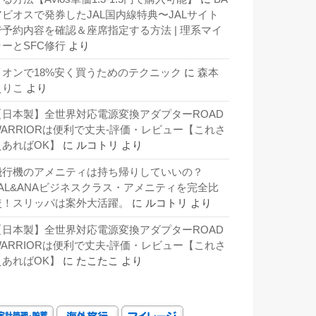
アビオスで発券したJAL国内線特典〜JALサイト
で予約内容を確認＆座席指定する方法 | 理系マイ
ラーとSFC修行
より
イオンで18%安く買うためのテクニック
に
森本
えりこ
より
【日本製】全世界対応電源変換アダプターROAD
WARRIORは便利で丈夫-評価・レビュー【これさ
えあればOK】
に
ルコトリ
より
飛行機のアメニティは持ち帰りしていいの？
JAL&ANAビジネスクラス・アメニティを完全比
較！スリッパは案外大活躍。
に
ルコトリ
より
【日本製】全世界対応電源変換アダプターROAD
WARRIORは便利で丈夫-評価・レビュー【これさ
えあればOK】
に
たこたこ
より