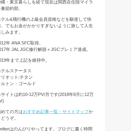
沖縄・東京暮らしを経て現在は関西在住陸マイラ
ー兼節約部。
ホテル&飛行機の上級会員資格などを駆使して快
適、でもお金がかかりすぎないように旅して人生
楽しみます。
012年 ANA SFC取得。
017年 JAL JGC修行解脱＋JGCプレミア達成。
2019年まで上記を維持中。
ホテルステータス
マリオット:チタン
ヒルトン：ゴールド
サイトは約10-12万PV/月です(2018年8月に12万
V)
初めての方は
おすすめ記事一覧・サイトマップ
か
らどうぞ。
Twitterはのんびりやってます。ブログに書く時間