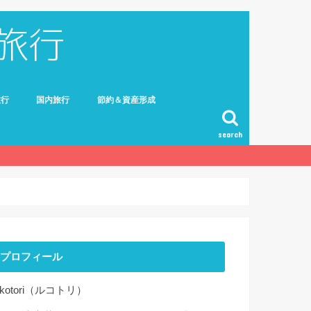
旅行
国内旅行
節約＆資産形成
search
プロフィール
ekotori（ルコトリ）