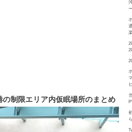
2
2
当
港の制限エリア内仮眠場所のまとめ
P