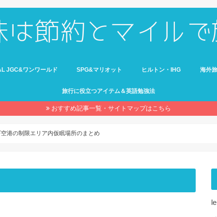
AL JGC&ワンワールド
SPG&マリオット
ヒルトン・IHG
海外
旅行に役立つアイテム＆英語勉強法
おすすめ記事一覧・サイトマップはこちら
ギ空港の制限エリア内仮眠場所のまとめ
l