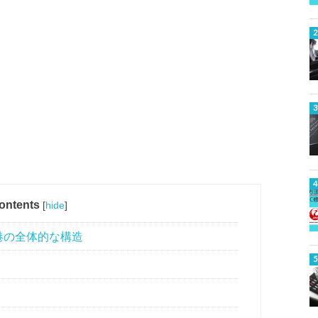
ontents
[
hide
]
港の全体的な構造