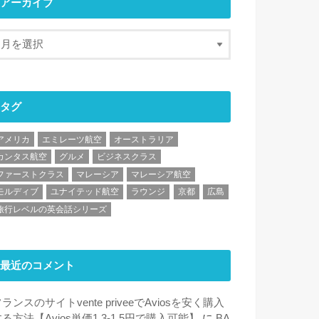
アーカイブ
タグ
アメリカ
エミレーツ航空
オーストラリア
カンタス航空
グルメ
ビジネスクラス
ファーストクラス
マレーシア
マレーシア航空
モルディブ
ユナイテッド航空
ラウンジ
京都
広島
旅行レベルの英会話シリーズ
最近のコメント
ランスのサイトvente priveeでAviosを安く購入
る方法【Avios単価1.3-1.5円で購入可能】
に
BA