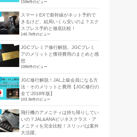
159k件のビュー
スマートEXで新幹線がネット予約で
きるけど、結局いくら安いのよ？エク
スプレス予約と徹底比較！
146.7k件のビュー
JGCプレミア修行解脱。JGCプレミ
アのメリットと獲得費用のまとめと感
想
106k件のビュー
JGC修行解脱！JAL上級会員になる方
法・そのメリットと費用【JGC修行の
全て:2018年版】
103.3k件のビュー
飛行機のアメニティは持ち帰りしてい
いの？JAL&ANAビジネスクラス・ア
メニティを完全比較！スリッパは案外
大活躍。