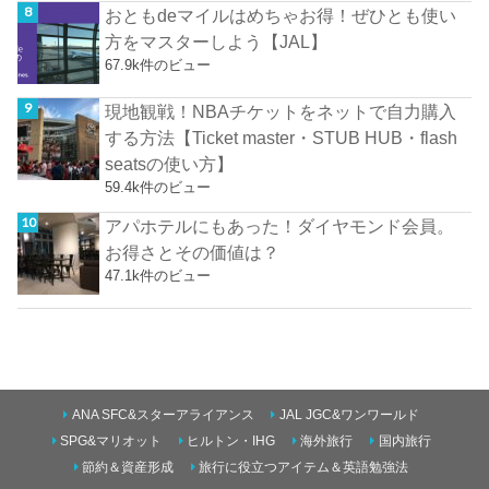
おともdeマイルはめちゃお得！ぜひとも使い
方をマスターしよう【JAL】
67.9k件のビュー
現地観戦！NBAチケットをネットで自力購入
する方法【Ticket master・STUB HUB・flash
seatsの使い方】
59.4k件のビュー
アパホテルにもあった！ダイヤモンド会員。
お得さとその価値は？
47.1k件のビュー
ANA SFC&スターアライアンス
JAL JGC&ワンワールド
SPG&マリオット
ヒルトン・IHG
海外旅行
国内旅行
節約＆資産形成
旅行に役立つアイテム＆英語勉強法