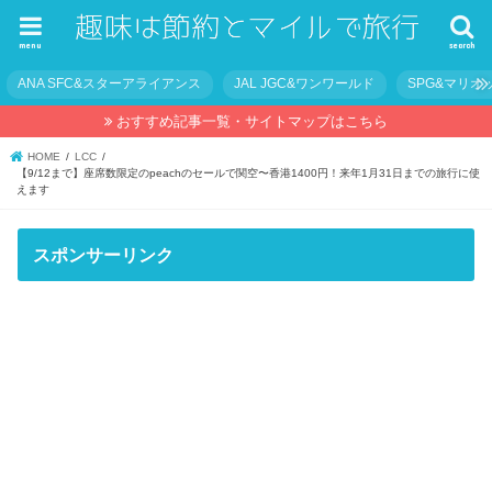
menu
search
ANA SFC&スターアライアンス
JAL JGC&ワンワールド
SPG&マリオ
おすすめ記事一覧・サイトマップはこちら
HOME
LCC
【9/12まで】座席数限定のpeachのセールで関空〜香港1400円！来年1月31日までの旅行に使
えます
スポンサーリンク