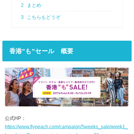
2
まとめ
3
こちらもどうぞ
香港”も”セール 概要
公式HP：
https://www.flypeach.com/campaign/5weeks_sale/week1_