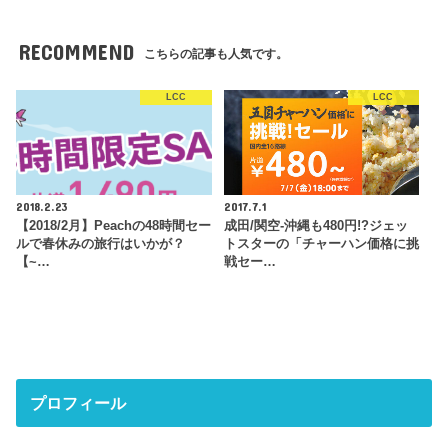
RECOMMEND
こちらの記事も人気です。
LCC
LCC
2018.2.23
2017.7.1
【2018/2月】Peachの48時間セー
成田/関空-沖縄も480円!?ジェッ
ルで春休みの旅行はいかが？
トスターの「チャーハン価格に挑
【~…
戦セー…
プロフィール