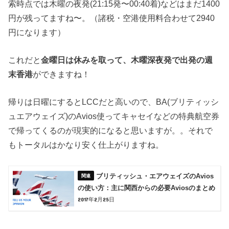
索時点では木曜の夜発(21:15発〜00:40着)などはまだ1400
円が残ってますね〜。（
諸税・空港使用料合わせて2940
円
になります）
これだと
金曜日は休みを取って、木曜深夜発で出発の週
末香港
ができますね！
帰りは日曜にするとLCCだと高いので、BA(ブリティッシ
ュエアウェイズ)のAvios使ってキャセイなどの特典航空券
で帰ってくるのが現実的になると思いますが。。それで
もトータルはかなり安く仕上がりますね。
ブリティッシュ・エアウェイズのAvios
の使い方：主に関西からの必要Aviosのまとめ
2017年2月25日