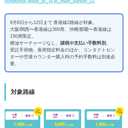
hongkong/?www_pc_ja-jp_main_banner_01
9月6日から12日まで 香港線2路線が対象。
大阪/関西〜香港線は300席、沖縄/那覇〜香港線は
150席限定。
燃油サーチャージなし、
諸税や支払い手数料別
。
受託手荷物、座席指定料金のほか、コンタクトセン
ターや空港カウンター購入時の予約手数料は別途必
要。
対象路線