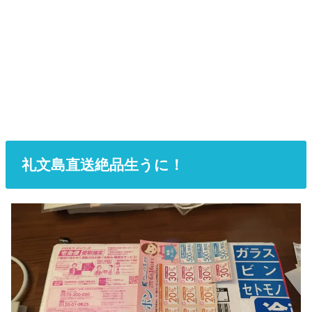
礼文島直送絶品生うに！