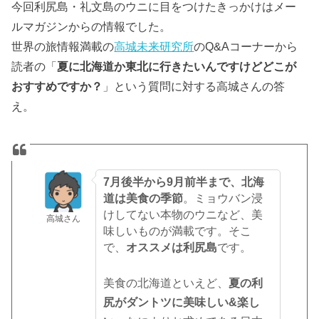
今回利尻島・礼文島のウニに目をつけたきっかけはメー
ルマガジンからの情報でした。
世界の旅情報満載の
高城未来研究所
のQ&Aコーナーから
読者の「
夏に北海道か東北に行きたいんですけどどこが
おすすめですか？
」という質問に対する高城さんの答
え。
7月後半から9月前半まで、北海
道は美食の季節
。ミョウバン浸
けしてない本物のウニなど、美
高城さん
味しいものが満載です。そこ
で、
オススメは利尻島
です。
美食の北海道といえど、
夏の利
尻がダントツに美味しい&楽し