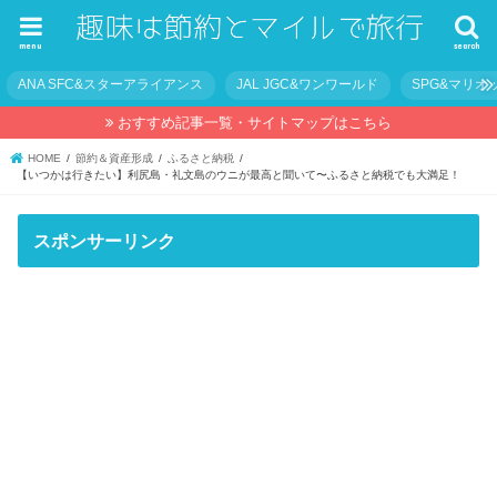
menu
search
ANA SFC&スターアライアンス
JAL JGC&ワンワールド
SPG&マリオ
おすすめ記事一覧・サイトマップはこちら
HOME
節約＆資産形成
ふるさと納税
【いつかは行きたい】利尻島・礼文島のウニが最高と聞いて〜ふるさと納税でも大満足！
スポンサーリンク