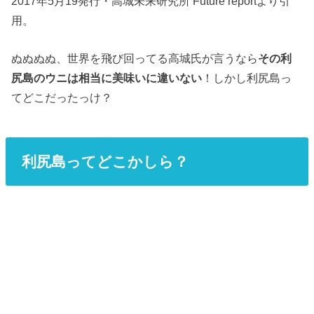
2017年5月19発行・高城未来研究所 Future reportより引
用。
ぬぬぬぬ、世界を飛び回ってる高城氏が言うなら
その利
尻島のウニは相当に美味いに違いない
！しかし利尻島っ
てどこだったっけ？
利尻島ってどこかしら？