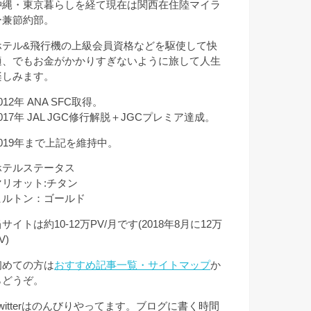
沖縄・東京暮らしを経て現在は関西在住陸マイラ
ー兼節約部。
ホテル&飛行機の上級会員資格などを駆使して快
適、でもお金がかかりすぎないように旅して人生
楽しみます。
012年 ANA SFC取得。
017年 JAL JGC修行解脱＋JGCプレミア達成。
2019年まで上記を維持中。
ホテルステータス
マリオット:チタン
ヒルトン：ゴールド
サイトは約10-12万PV/月です(2018年8月に12万
V)
初めての方は
おすすめ記事一覧・サイトマップ
か
らどうぞ。
Twitterはのんびりやってます。ブログに書く時間