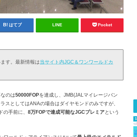
はてブ
LINE
Pocket
ています。最新情報は
当サイト内JGC＆ワンワールドカ
要なのは
50000FOP
を達成し、JMB(JALマイレージバン
ラスとしてはANAの場合はダイヤモンドのみですが、
ンドの手前に、
8万FOPで達成可能なJGCプレミア
という