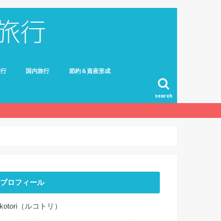
旅行
国内旅行
節約＆資産形成
search
プロフィール
ekotori（ルコトリ）