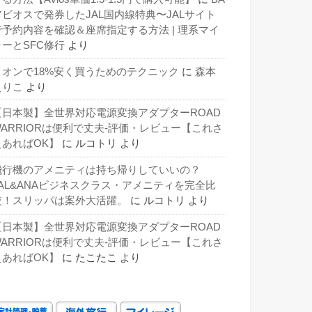
アビオスで発券したJAL国内線特典〜JALサイト
で予約内容を確認＆座席指定する方法 | 理系マイ
ラーとSFC修行
より
イオンで18%安く買うためのテクニック
に
森本
えりこ
より
【日本製】全世界対応電源変換アダプターROAD
WARRIORは便利で丈夫-評価・レビュー【これさ
えあればOK】
に
ルコトリ
より
飛行機のアメニティは持ち帰りしていいの？
JAL&ANAビジネスクラス・アメニティを完全比
較！スリッパは案外大活躍。
に
ルコトリ
より
【日本製】全世界対応電源変換アダプターROAD
WARRIORは便利で丈夫-評価・レビュー【これさ
えあればOK】
に
たこたこ
より