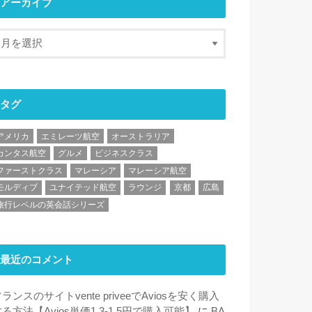
アーカイブ
タグ
アメリカ
エミレーツ航空
オーストラリア
カンタス航空
グルメ
ビジネスクラス
ファーストクラス
マレーシア
マレーシア航空
モルディブ
ユナイテッド航空
ラウンジ
京都
広島
旅行レベルの英会話シリーズ
最近のコメント
ランスのサイトvente priveeでAviosを安く購入
る方法【Avios単価1.3-1.5円で購入可能】
に
BA