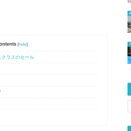
9
ontents
[
hide
]
スクラスのセール
P