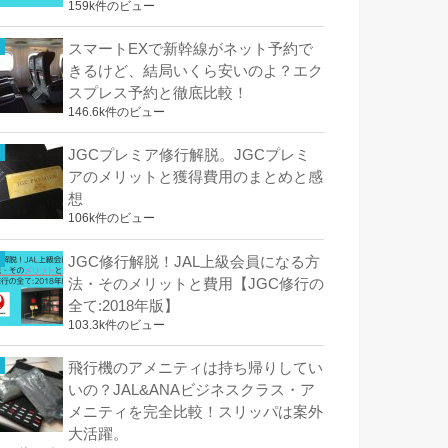
159k件のビュー
スマートEXで新幹線がネット予約で
きるけど、結局いくら安いのよ？エク
スプレス予約と徹底比較！
146.6k件のビュー
JGCプレミア修行解脱。JGCプレミ
アのメリットと獲得費用のまとめと感
想
106k件のビュー
JGC修行解脱！JAL上級会員になる方
法・そのメリットと費用【JGC修行の
全て:2018年版】
103.3k件のビュー
飛行機のアメニティは持ち帰りしてい
いの？JAL&ANAビジネスクラス・ア
メニティを完全比較！スリッパは案外
大活躍。