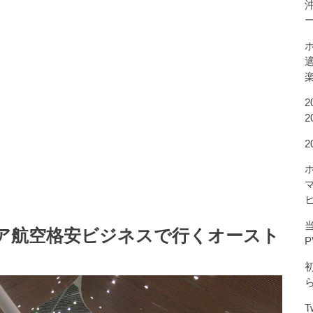
2
2
当
ーシア航空格安ビジネスで行くオースト
P