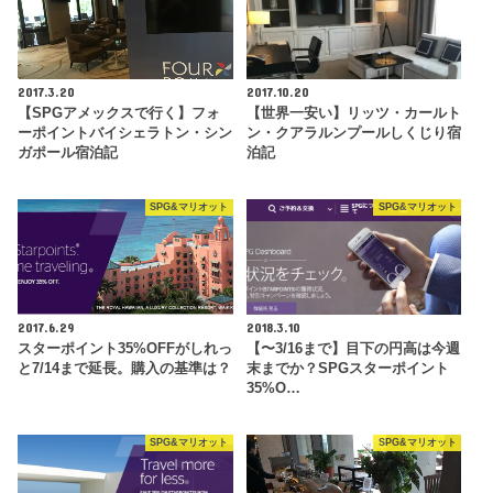
2017.3.20
2017.10.20
【SPGアメックスで行く】フォ
【世界一安い】リッツ・カールト
ーポイントバイシェラトン・シン
ン・クアラルンプールしくじり宿
ガポール宿泊記
泊記
SPG&マリオット
SPG&マリオット
2017.6.29
2018.3.10
スターポイント35%OFFがしれっ
【〜3/16まで】目下の円高は今週
と7/14まで延長。購入の基準は？
末までか？SPGスターポイント
35%O…
SPG&マリオット
SPG&マリオット