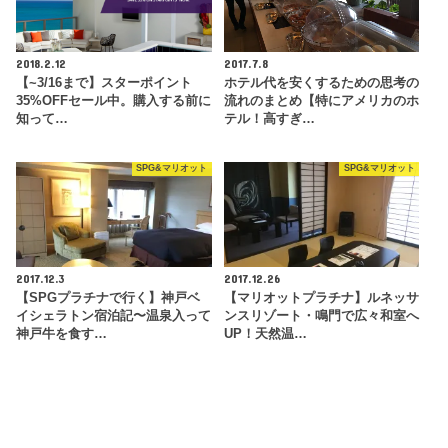
2018.2.12
2017.7.8
【~3/16まで】スターポイント
ホテル代を安くするための思考の
35%OFFセール中。購入する前に
流れのまとめ【特にアメリカのホ
知って…
テル！高すぎ…
SPG&マリオット
SPG&マリオット
2017.12.3
2017.12.26
【SPGプラチナで行く】神戸ベ
【マリオットプラチナ】ルネッサ
イシェラトン宿泊記〜温泉入って
ンスリゾート・鳴門で広々和室へ
神戸牛を食す…
UP！天然温…