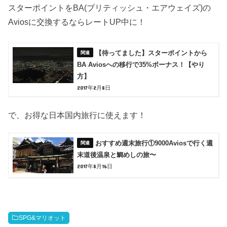
スターポイントをBA(ブリティッシュ・エアウェイズ)の
Aviosに交換するならレートUP中に！
【待ってました】スターポイントから
BA Aviosへの移行で35%ボーナス！【やり
方】
2017年2月8日
で、お得な日本国内旅行に使えます！
おすすめ週末旅行①9000Aviosで行く週
末道後温泉と鯛めしの旅〜
2017年8月16日
SPG&マリオット