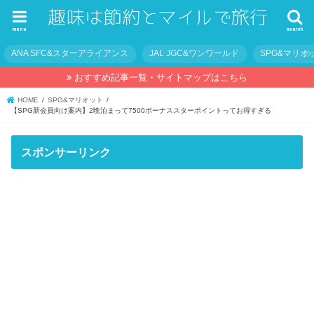
menu
search
ANA SFC&スターアライアンス
JAL JGC&ワンワールド
SPG&マリオ
おすすめ記事一覧・サイトマップはこちら
HOME
SPG&マリオット
【SPG新会員向け案内】2晩泊まって7500ボーナススターポイントってお得すぎる
スポンサーリンク