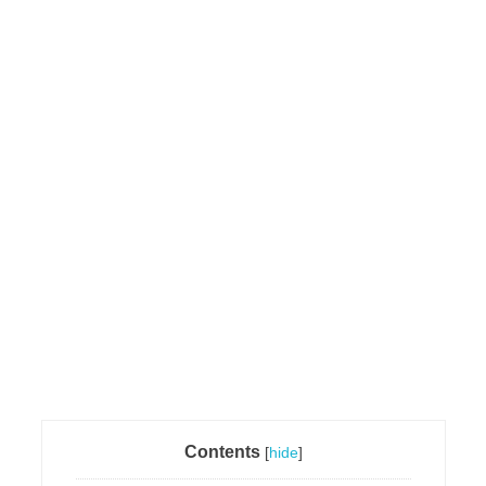
Contents
[
hide
]