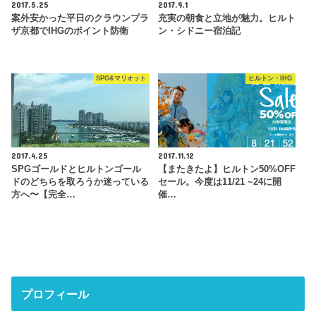
2017.5.25
2017.9.1
案外安かった平日のクラウンプラ
充実の朝食と立地が魅力。ヒルト
ザ京都でIHGのポイント防衛
ン・シドニー宿泊記
SPG&マリオット
ヒルトン・IHG
2017.4.25
2017.11.12
SPGゴールドとヒルトンゴール
【またきたよ】ヒルトン50%OFF
ドのどちらを取ろうか迷っている
セール。今度は11/21 ~24に開
方へ〜【完全…
催…
プロフィール