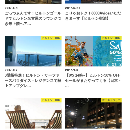
2017.6.4
2017.5.28
ごっつぁんです！ヒルトンゴール
こりゃおトク！8000Aviosいただ
ドでヒルトン名古屋のラウンジつ
きまーす【ヒルトン宿泊】
き最上階へア…
ヒルトン・IHG
ヒルトン・IHG
2017.8.7
2017.9.4
3階級特進！ヒルトン・サーファ
【9/5 14時~】ヒルトン50% OFF
ーズパラダイス・レジデンスで極
セールがまたやってくる【日本・
上アップグレ…
…
ヒルトン・IHG
オーストラリア