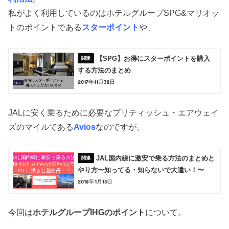
私がよく利用しているのはホテルグループSPG&マリオッ
トのポイントである
スターポイント
や、
【SPG】お得にスターポイントを購入
する方法のまとめ
2017年11月30日
JALに安く乗るために必要なブリティッシュ・エアウェイ
ズのマイルである
Avios
なのですが、
JAL国内線に激安で乗る方法のまとめと
やり方〜知ってる・知らないで大違い！〜
2018年1月13日
今回は
ホテルグループIHGのポイント
について。