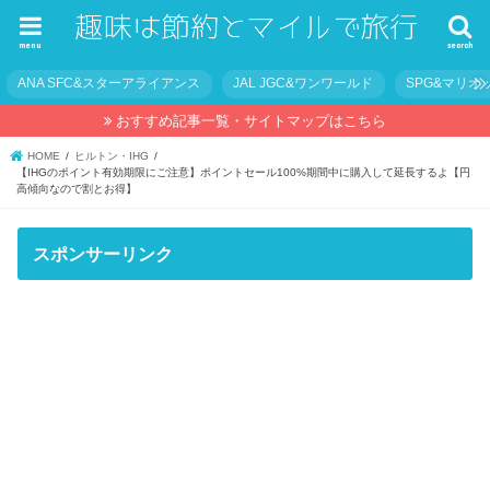
menu
search
ANA SFC&スターアライアンス
JAL JGC&ワンワールド
SPG&マリオ
おすすめ記事一覧・サイトマップはこちら
HOME
ヒルトン・IHG
【IHGのポイント有効期限にご注意】ポイントセール100%期間中に購入して延長するよ【円
高傾向なので割とお得】
スポンサーリンク