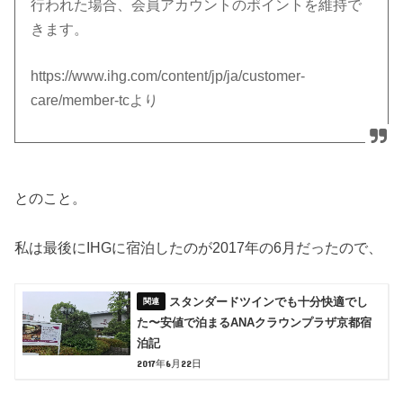
行われた場合、会員アカウントのポイントを維持で
きます。
https://www.ihg.com/content/jp/ja/customer-
care/member-tcより
とのこと。
私は最後にIHGに宿泊したのが2017年の6月だったので、
スタンダードツインでも十分快適でし
た〜安値で泊まるANAクラウンプラザ京都宿
泊記
2017年6月22日